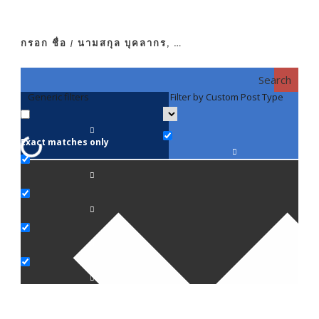
กรอก ชื่อ / นามสกุล บุคลากร, …
Search
Generic filters
Filter by Custom Post Type
F
Exact matches only
คณา
ภาค
ภาค
ภาค