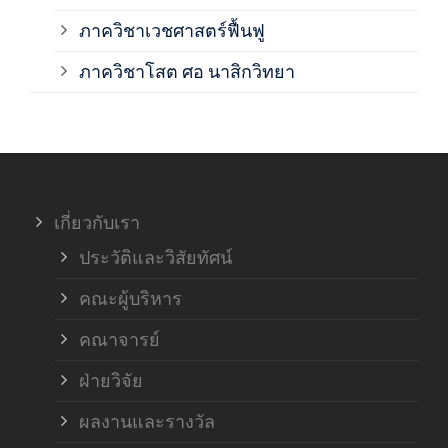
ภาควิชาเวชศาสตร์ฟื้นฟู
ภาค
ภาควิชาโสต ศอ นาสิกวิทยา
ภาค
ภาค
เกี่ยวกับเรา
ฝ่า
ประวัติและวิสัยทัศน์
คณะผู้บริหาร
คณาจารย์
ฝ่ายวิจัย
ผลงานและรางวัล