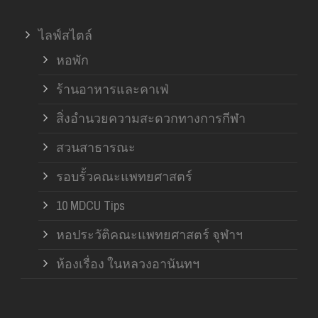
ไลฟ์สไตล์
หอพัก
ร้านอาหารและคาเฟ่
สิ่งอำนวยความสะดวกทางการกีฬา
สวนสาธารณะ
รอบรั้วคณะแพทยศาสตร์
10 MDCU Tips
หอประวัติคณะแพทยศาสตร์ จุฬาฯ
ห้องเรื่อง ในหลวงอานันทฯ