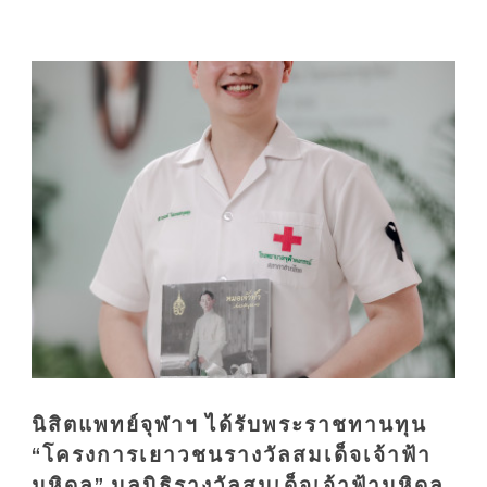
นิสิตแพทย์จุฬาฯ ได้รับพระราชทานทุน
“โครงการเยาวชนรางวัลสมเด็จเจ้าฟ้า
มหิดล” มูลนิธิรางวัลสมเด็จเจ้าฟ้ามหิดล