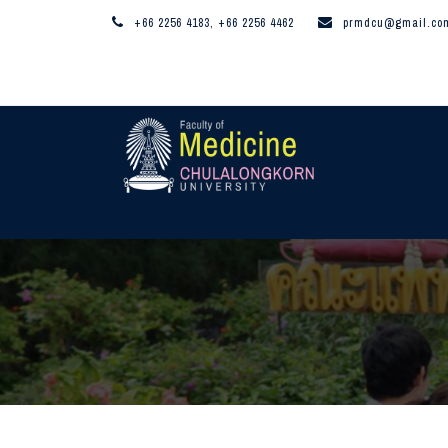
+66 2256 4183, +66 2256 4462
prmdcu@gmail.co