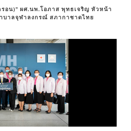
มิครอน)” ผศ.นพ.โอภาส พุทธเจริญ หัวหน้า
รงพยาบาลจุฬาลงกรณ์ สภากาชาดไทย