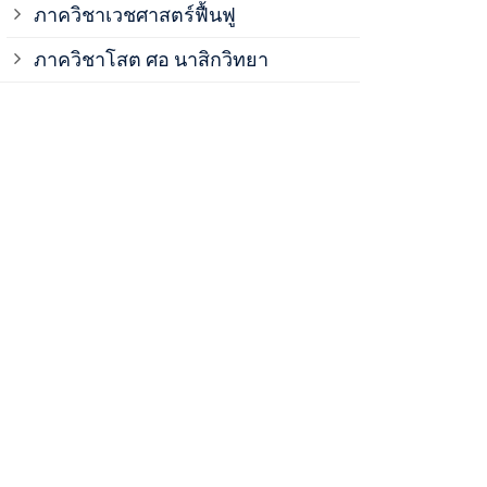
ภาควิชาเวชศาสตร์ฟื้นฟู
ภาควิชาโสต 
ภาควิชาโสต ศอ นาสิกวิทยา
ภาควิชาออร์โ
ภาควิชาอายุ
ฝ่ายวิจัย ค