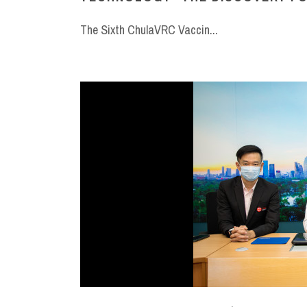
The Sixth ChulaVRC Vaccin...