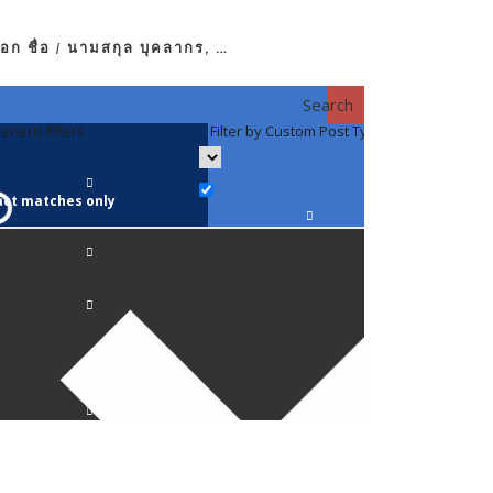
อก ชื่อ / นามสกุล บุคลากร, …
Search
eneric filters
Filter by Custom Post Type
Filter by 
act matches only
คณาจารย์ / 
ภาควิชากาย
ภาควิชากุม
ภาควิชาจักษ
ภาควิชาจิตเ