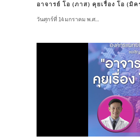
อาจารย์ โอ (ภาส) คุยเรื่อง โอ (มิ
วันศุกร์ที่ 14 มกราคม พ.ศ...