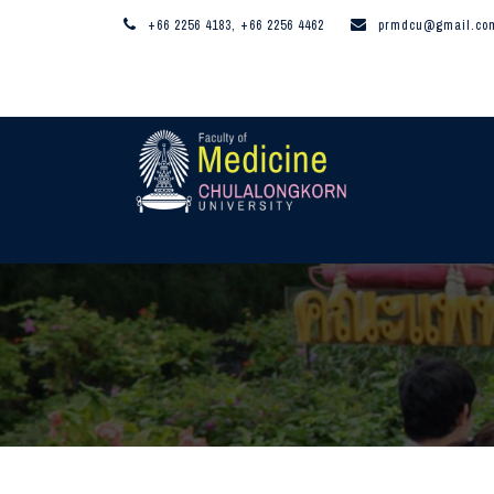
+66 2256 4183, +66 2256 4462
prmdcu@gmail.co