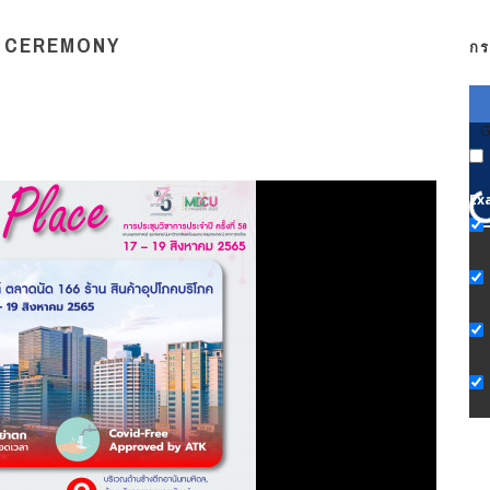
D CEREMONY
กร
G
Ex