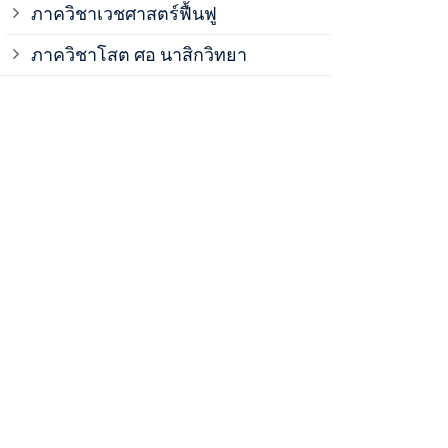
ภาควิชาเวชศาสตร์ฟื้นฟู
ภาควิชาโสต 
ภาควิชาโสต ศอ นาสิกวิทยา
ภาควิชาออร์โ
ภาควิชาอายุ
ฝ่ายวิจัย ค