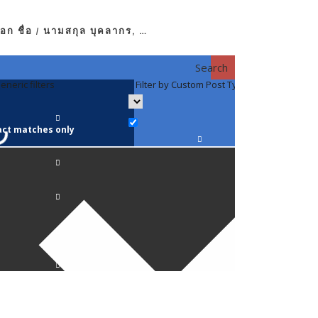
อก ชื่อ / นามสกุล บุคลากร, …
Search
eneric filters
Filter by Custom Post Type
Filter by 
act matches only
คณาจารย์ / 
ภาควิชากาย
ภาควิชากุม
ภาควิชาจักษ
ภาควิชาจิตเ