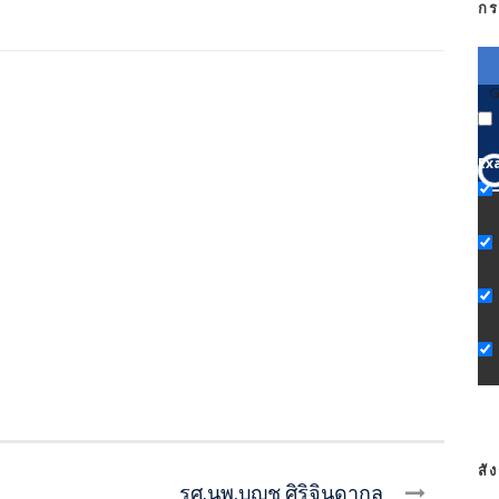
กร
G
Ex
สั
รศ.นพ.บุญชู ศิริจินดากุล