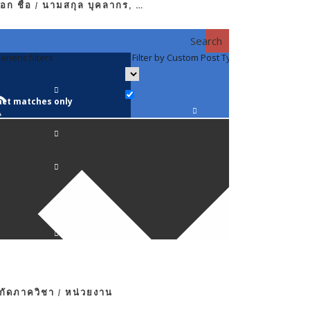
อก ชื่อ / นามสกุล บุคลากร, …
Search
eneric filters
Filter by Custom Post Type
Filter by 
act matches only
คณาจารย์ / 
ภาควิชากาย
ภาควิชากุม
ภาควิชาจักษ
ภาควิชาจิตเ
งกัดภาควิชา / หน่วยงาน