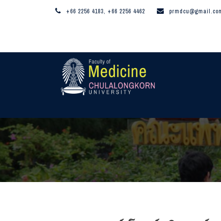
+66 2256 4183, +66 2256 4462
prmdcu@gmail.co