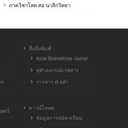
ภาควิชาโสต ศอ นาสิกวิทยา
ภาควิชาออร์โ
ภาควิชาอายุ
สื่อสิ่งพิมพ์
ฝ่ายวิจัย ค
Asian Biomedicine Journal
จุฬาลงกรณ์เวชสาร
วก
วารสาร ฬ.จุฬา
ดาวน์โหลด
สตร์
ข้อมูลการสมัครเรียน