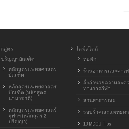
ักสูตร
ไลฟ์สไตล์
ปริญญาบัณฑิต
หอพัก
หลักสูตรแพทยศาสตร
ร้านอาหารและคาเฟ่
บัณฑิต
สิ่งอำนวยความสะด
หลักสูตรแพทยศาสตร
ทางการกีฬา
บัณฑิต (หลักสูตร
นานาชาติ)
สวนสาธารณะ
หลักสูตรแพทยศาสตร์
รอบรั้วคณะแพทยศา
จุฬาฯ (หลักสูตร 2
ปริญญา)
10 MDCU Tips