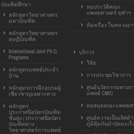
บัณฑิตศึกษา
หอประวัติคณะ
แพทยศาสตร์ จุฬาฯ
หลักสูตรวิทยาศาสตร
มหาบัณฑิต
ห้องเรื่อง ในหลวงอ
หลักสูตรวิทยาศาสตร
ดุษฎีบัณฑิต
International Joint Ph.D.
บริการ
Programs
วิจัย
หลักสูตรแพทย์ประจำ
การประชุมวิชาการ
บ้าน
ศูนย์นวัตกรรมทางก
หลักสูตรการฝึกอบรมผู้
แพทย์ CMIC
เชี่ยวชาญเฉพาะทาง
หอสมุดคณะแพทยศา
หลักสูตร
ประกาศนียบัตรบัณฑิต
ศูนย์ความเป็นเลิศด้
ชั้นสูง / ประกาศนียบัตร
ภูมิคุ้มกันบำบัดมะเร็
บัณฑิตทาง
วิทยาศาสตร์การแพทย์