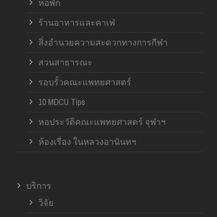
หอพัก
ร้านอาหารและคาเฟ่
สิ่งอำนวยความสะดวกทางการกีฬา
สวนสาธารณะ
รอบรั้วคณะแพทยศาสตร์
10 MDCU Tips
หอประวัติคณะแพทยศาสตร์ จุฬาฯ
ห้องเรื่อง ในหลวงอานันทฯ
บริการ
วิจัย