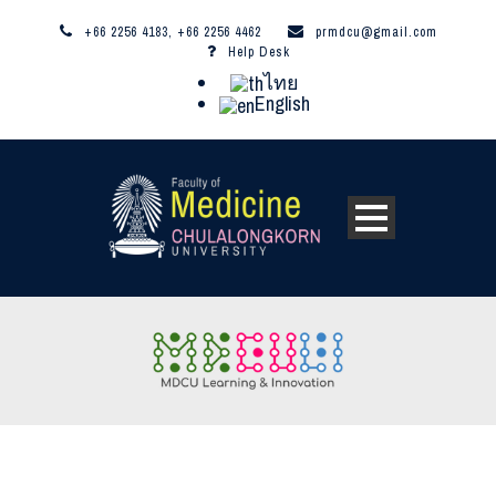
+66 2256 4183, +66 2256 4462
prmdcu@gmail.com
Help Desk
ไทย
English