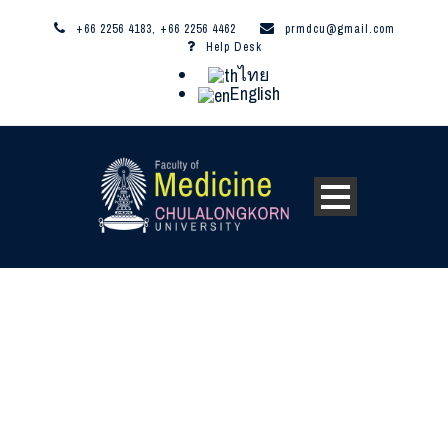
+66 2256 4183, +66 2256 4462
prmdcu@gmail.com
Help Desk
ไทย
English