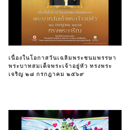
เนื่องในโอกาสวันเฉลิมพระชนมพรรษา
พระบาทสมเด็จพระเจ้าอยู่หัว ทรงพระ
เจริญ ๒๘ กรกฎาคม ๒๕๖๙