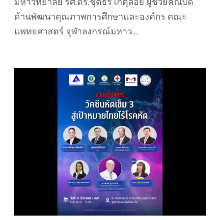
มหาวิทยาลัย รศ.ดร.ชุติธร เกตุลอย ผู้ช่วยคณบดี
ด้านพัฒนาคุณภาพการศึกษาและองค์กร คณะ
แพทยศาสตร์ จุฬาลงกรณ์มหาว...