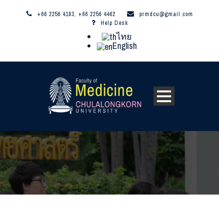
+66 2256 4183, +66 2256 4462
prmdcu@gmail.com
Help Desk
ไทย
English