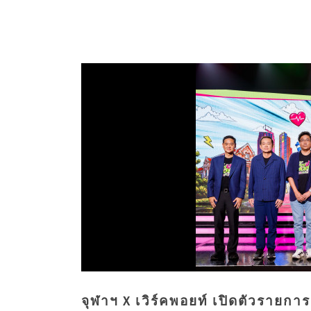
จุฬาฯ X เวิร์คพอยท์ เปิดตัวราย