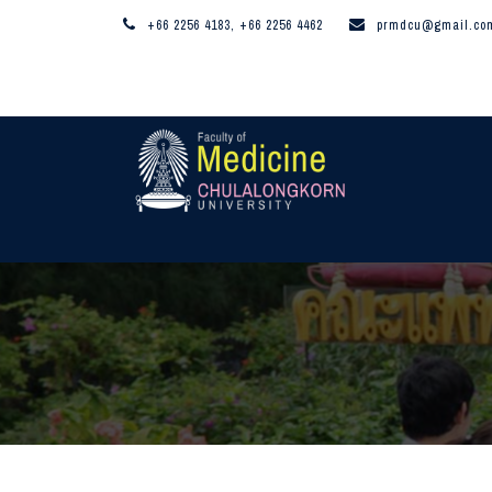
+66 2256 4183, +66 2256 4462
prmdcu@gmail.co