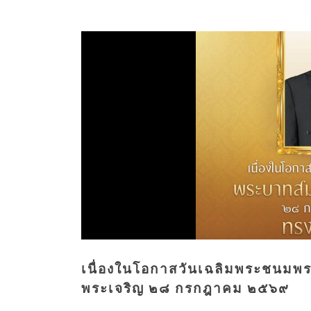
เนื่องในโอกาสวันเฉลิมพระชนมพร
พระเจริญ ๒๘ กรกฎาคม ๒๕๖๙