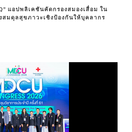
Q” แอปพลิเคชันคัดกรองสมองเสื่อม ใน
างสมดุลสุขภาวะเชิงป้องกันให้บุคลากร