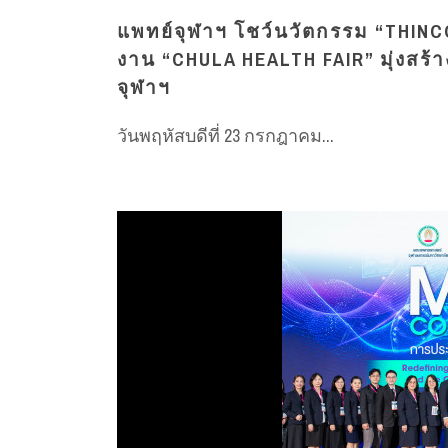
แพทย์จุฬาฯ โชว์นวัตกรรม “THINC
งาน “CHULA HEALTH FAIR” มุ่งสร้
จุฬาฯ
วันพฤหัสบดีที่ 23 กรกฎาคม...