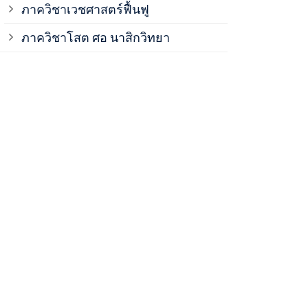
ภาควิชาเวชศาสตร์ฟื้นฟู
ภาควิชาโสต 
ภาควิชาโสต ศอ นาสิกวิทยา
ภาควิชาออร์โ
ภาควิชาอายุ
ฝ่ายวิจัย ค