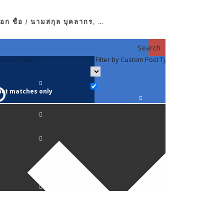
อก ชื่อ / นามสกุล บุคลากร, …
Search
eneric filters
Filter by Custom Post Type
Filter by 
act matches only
คณาจารย์ / 
ภาควิชากาย
ภาควิชากุม
ภาควิชาจักษ
ภาควิชาจิตเ