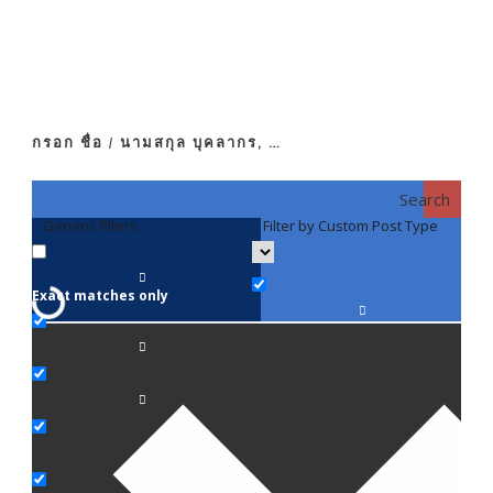
กรอก ชื่อ / นามสกุล บุคลากร, …
Search
Generic filters
Filter by Custom Post Type
F
Exact matches only
คณา
ภาค
ภาค