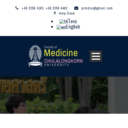
+66 2256 4183, +66 2256 4462
prmdcu@gmail.com
Help Desk
ไทย
English