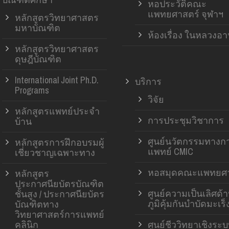
หอประวัติคณะ
แพทยศาสตร์ จุฬาฯ
หลักสูตรวิทยาศาสตร
มหาบัณฑิต
ห้องเรื่อง ในหลวงอ
หลักสูตรวิทยาศาสตร
ดุษฎีบัณฑิต
International Joint Ph.D.
บริการ
Programs
วิจัย
หลักสูตรแพทย์ประจำ
การประชุมวิชาการ
บ้าน
ศูนย์นวัตกรรมทางก
หลักสูตรการฝึกอบรมผู้
แพทย์ CMIC
เชี่ยวชาญเฉพาะทาง
หอสมุดคณะแพทยศา
หลักสูตร
ประกาศนียบัตรบัณฑิต
ศูนย์ความเป็นเลิศด้
ชั้นสูง / ประกาศนียบัตร
ภูมิคุ้มกันบำบัดมะเร็
บัณฑิตทาง
วิทยาศาสตร์การแพทย์
คลินิก
ศูนย์ชีววิทยาเชิงระ