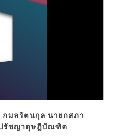
ย์ กมลรัตนกุล นายกสภา
ปรัชญาดุษฎีบัณฑิต