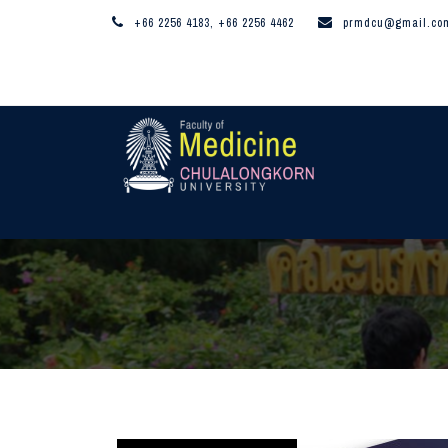
+66 2256 4183, +66 2256 4462
prmdcu@gmail.co