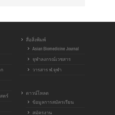
สื่อสิ่งพิมพ์
Asian Biomedicine Journal
จุฬาลงกรณ์เวชสาร
วก
วารสาร ฬ.จุฬา
ดาวน์โหลด
สตร์
ข้อมูลการสมัครเรียน
สมัครงาน