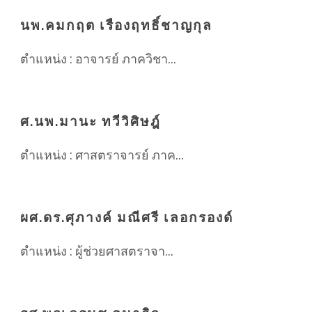
นพ.คมกฤต เรืองฤทธิ์ชาญกุล
ตำแหน่ง : อาจารย์ ภาควิชา...
ศ.นพ.มานะ ทวีวิศิษฎ์
ตำแหน่ง : ศาสตราจารย์ ภาค...
ผศ.ดร.ศุภางค์ มณีศรี เลอกรองด์
ตำแหน่ง : ผู้ช่วยศาสตราจา...