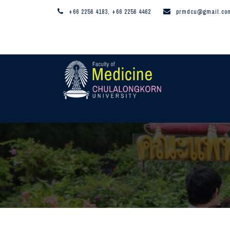
+66 2256 4183, +66 2256 4462
prmdcu@gmail.co