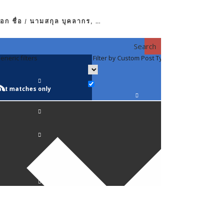
อก ชื่อ / นามสกุล บุคลากร, …
Search
eneric filters
Filter by Custom Post Type
Filter by 
act matches only
คณาจารย์ / 
ภาควิชากาย
ภาควิชากุม
ภาควิชาจักษ
ภาควิชาจิตเ