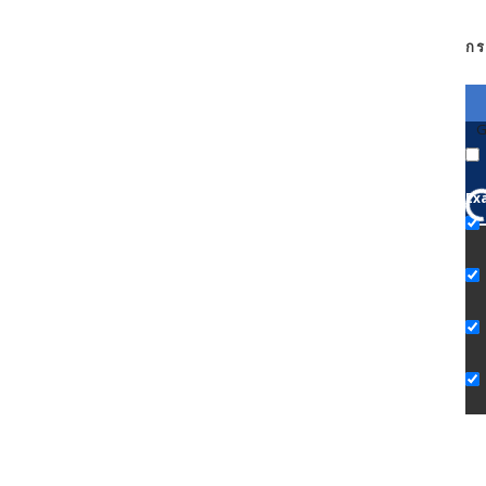
กร
G
Ex