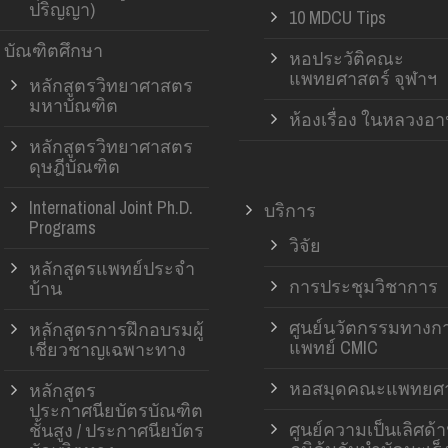
ปริญญา)
10 MDCU Tips
บัณฑิตศึกษา
หอประวัติคณะ
แพทยศาสตร์ จุฬาฯ
หลักสูตรวิทยาศาสตร
มหาบัณฑิต
ห้องเรื่อง ในหลวงอ
หลักสูตรวิทยาศาสตร
ดุษฎีบัณฑิต
International Joint Ph.D.
บริการ
Programs
วิจัย
หลักสูตรแพทย์ประจำ
การประชุมวิชาการ
บ้าน
ศูนย์นวัตกรรมทางก
หลักสูตรการฝึกอบรมผู้
แพทย์ CMIC
เชี่ยวชาญเฉพาะทาง
หอสมุดคณะแพทยศา
หลักสูตร
ประกาศนียบัตรบัณฑิต
ศูนย์ความเป็นเลิศด้
ชั้นสูง / ประกาศนียบัตร