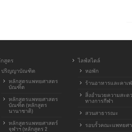
ักสูตร
ไลฟ์สไตล์
ปริญญาบัณฑิต
หอพัก
หลักสูตรแพทยศาสตร
ร้านอาหารและคาเฟ่
บัณฑิต
สิ่งอำนวยความสะด
หลักสูตรแพทยศาสตร
ทางการกีฬา
บัณฑิต (หลักสูตร
นานาชาติ)
สวนสาธารณะ
หลักสูตรแพทยศาสตร์
รอบรั้วคณะแพทยศา
จุฬาฯ (หลักสูตร 2