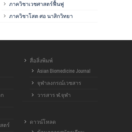
ภาควิชาเวชศาสตร์ฟื้นฟู
ภาควิชาโสต 
ภาควิชาโสต ศอ นาสิกวิทยา
ภาควิชาออร์โ
ภาควิชาอายุ
สื่อสิ่งพิมพ์
ฝ่ายวิจัย ค
Asian Biomedicine Journal
จุฬาลงกรณ์เวชสาร
วก
วารสาร ฬ.จุฬา
ดาวน์โหลด
สตร์