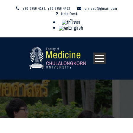
+66 2256 4183, +66 2256 4462
prmdcu@gmail.com
Help Desk
ไทย
English