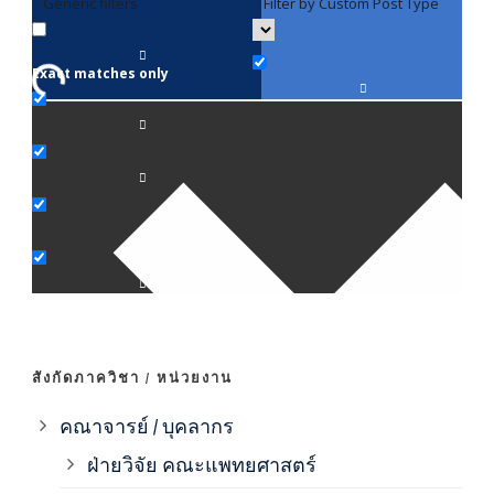
Generic filters
Filter by Custom Post Type
F
Exact matches only
คณา
ภาค
ภาค
ภาค
ภาค
สังกัดภาควิชา / หน่วยงาน
ภาค
คณาจารย์ / บุคลากร
ฝ่ายวิจัย คณะแพทยศาสตร์
ภาค