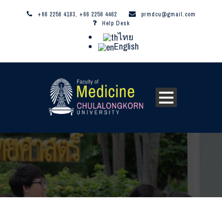
+66 2256 4183, +66 2256 4462
prmdcu@gmail.com
Help Desk
ไทย
English