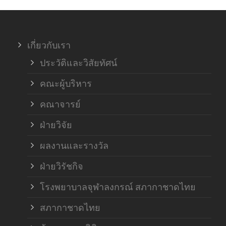
ภาค
เกี่ยวกับเรา
ฝ่า
ประวัติและวิสัยทัศน์
คณะผู้บริหาร
คณาจารย์
ฝ่ายวิจัย
ผลงานและรางวัล
ฝ่ายวิรัชกิจ
โรงพยาบาลจุฬาลงกรณ์ สภากาชาดไทย
สภากาชาดไทย