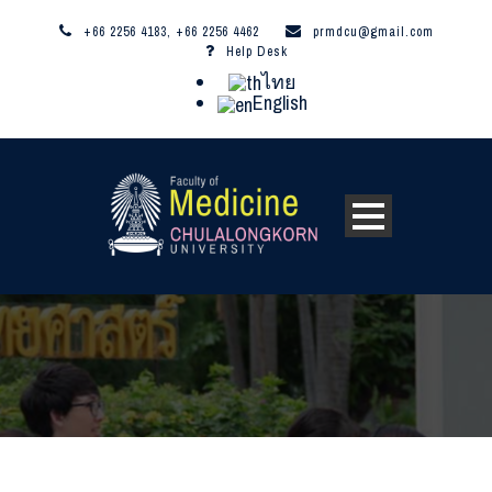
+66 2256 4183, +66 2256 4462
prmdcu@gmail.com
Help Desk
ไทย
English