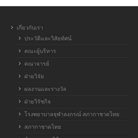
ภาค
เกี่ยวกับเรา
ฝ่า
ประวัติและวิสัยทัศน์
คณะผู้บริหาร
คณาจารย์
ฝ่ายวิจัย
ผลงานและรางวัล
ฝ่ายวิรัชกิจ
โรงพยาบาลจุฬาลงกรณ์ สภากาชาดไทย
สภากาชาดไทย