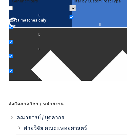
Generic filters
Filter by Custom Post Type
F
Exact matches only
คณา
ภาค
ภาค
ภาค
ภาค
สังกัดภาควิชา / หน่วยงาน
ภาค
คณาจารย์ / บุคลากร
ฝ่ายวิจัย คณะแพทยศาสตร์
ภาค