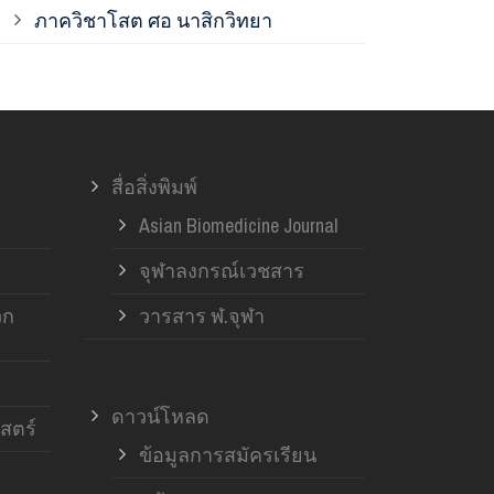
ภาควิชาโสต ศอ นาสิกวิทยา
ภาควิชาออร์โ
ภาควิชาอายุ
สื่อสิ่งพิมพ์
ฝ่ายวิจัย ค
Asian Biomedicine Journal
จุฬาลงกรณ์เวชสาร
วก
วารสาร ฬ.จุฬา
ดาวน์โหลด
สตร์
ข้อมูลการสมัครเรียน