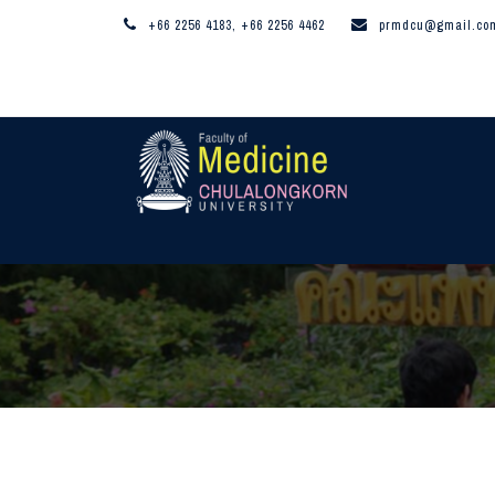
+66 2256 4183, +66 2256 4462
prmdcu@gmail.co