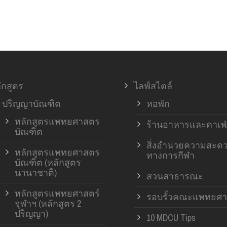
ักสูตร
ไลฟ์สไตล์
ปริญญาบัณฑิต
หอพัก
หลักสูตรแพทยศาสตร
ร้านอาหารและคาเฟ่
บัณฑิต
สิ่งอำนวยความสะด
หลักสูตรแพทยศาสตร
ทางการกีฬา
บัณฑิต (หลักสูตร
นานาชาติ)
สวนสาธารณะ
หลักสูตรแพทยศาสตร์
รอบรั้วคณะแพทยศา
จุฬาฯ (หลักสูตร 2
ปริญญา)
10 MDCU Tips