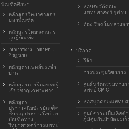
บัณฑิตศึกษา
หอประวัติคณะ
แพทยศาสตร์ จุฬาฯ
หลักสูตรวิทยาศาสตร
มหาบัณฑิต
ห้องเรื่อง ในหลวงอ
หลักสูตรวิทยาศาสตร
ดุษฎีบัณฑิต
International Joint Ph.D.
บริการ
Programs
วิจัย
หลักสูตรแพทย์ประจำ
การประชุมวิชาการ
บ้าน
ศูนย์นวัตกรรมทางก
หลักสูตรการฝึกอบรมผู้
แพทย์ CMIC
เชี่ยวชาญเฉพาะทาง
หอสมุดคณะแพทยศา
หลักสูตร
ประกาศนียบัตรบัณฑิต
ศูนย์ความเป็นเลิศด้
ชั้นสูง / ประกาศนียบัตร
ภูมิคุ้มกันบำบัดมะเร็
บัณฑิตทาง
วิทยาศาสตร์การแพทย์