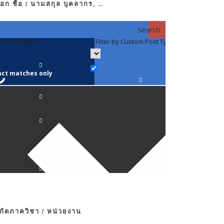
อก ชื่อ / นามสกุล บุคลากร, …
Search
eneric filters
Filter by Custom Post Type
Filter by 
act matches only
คณาจารย์ / 
ภาควิชากาย
ภาควิชากุม
ภาควิชาจักษ
ภาควิชาจิตเ
งกัดภาควิชา / หน่วยงาน