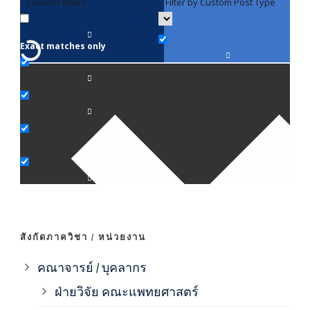
Generic filters
Filter by Custom Post Type
F
Exact matches only
คณา
ภาค
ภาค
ภาค
ภาค
สังกัดภาควิชา / หน่วยงาน
ภาค
คณาจารย์ / บุคลากร
ฝ่ายวิจัย คณะแพทยศาสตร์
ภาค