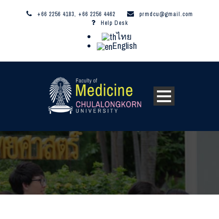
+66 2256 4183, +66 2256 4462
prmdcu@gmail.com
Help Desk
ไทย
English