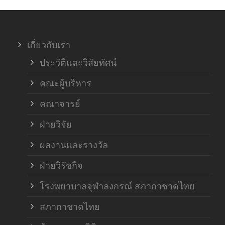
ภาค
เกี่ยวกับเรา
ฝ่า
ประวัติและวิสัยทัศน์
คณะผู้บริหาร
คณาจารย์
ฝ่ายวิจัย
ผลงานและรางวัล
ฝ่ายวิรัชกิจ
โรงพยาบาลจุฬาลงกรณ์ สภากาชาดไทย
สภากาชาดไทย