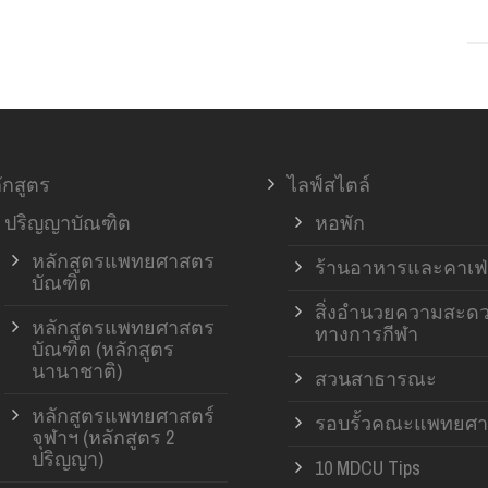
ักสูตร
ไลฟ์สไตล์
ปริญญาบัณฑิต
หอพัก
หลักสูตรแพทยศาสตร
ร้านอาหารและคาเฟ่
บัณฑิต
สิ่งอำนวยความสะด
หลักสูตรแพทยศาสตร
ทางการกีฬา
บัณฑิต (หลักสูตร
นานาชาติ)
สวนสาธารณะ
หลักสูตรแพทยศาสตร์
รอบรั้วคณะแพทยศา
จุฬาฯ (หลักสูตร 2
ปริญญา)
10 MDCU Tips