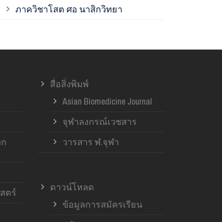
ภาควิชาโสต ศอ นาสิกวิทยา
ภาควิชาออร์โ
ภาควิชาอายุ
สื่อสิ่งพิมพ์
ฝ่ายวิจัย ค
Asian Biomedicine Journal
จุฬาลงกรณ์เวชสาร
วก
วารสาร ฬ.จุฬา
ดาวน์โหลด
สตร์
ข้อมูลการสมัครเรียน