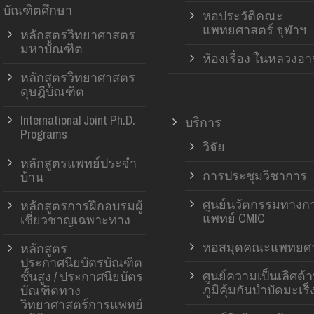
บัณฑิตศึกษา
หอประวัติคณะ
แพทยศาสตร์ จุฬาฯ
หลักสูตรวิทยาศาสตร
มหาบัณฑิต
ห้องเรื่อง ในหลวงอ
หลักสูตรวิทยาศาสตร
ดุษฎีบัณฑิต
International Joint Ph.D.
บริการ
Programs
วิจัย
หลักสูตรแพทย์ประจำ
การประชุมวิชาการ
บ้าน
ศูนย์นวัตกรรมทางก
หลักสูตรการฝึกอบรมผู้
แพทย์ CMIC
เชี่ยวชาญเฉพาะทาง
หอสมุดคณะแพทยศา
หลักสูตร
ประกาศนียบัตรบัณฑิต
ศูนย์ความเป็นเลิศด้
ชั้นสูง / ประกาศนียบัตร
ภูมิคุ้มกันบำบัดมะเร็
บัณฑิตทาง
วิทยาศาสตร์การแพทย์