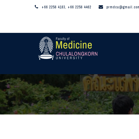
+66 2256 4183, +66 2256 4462
prmdcu@gmail.co