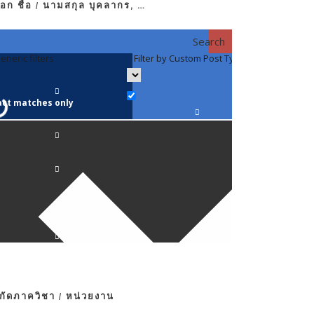
อก ชื่อ / นามสกุล บุคลากร, …
Search
eneric filters
Filter by Custom Post Type
Filter by 
act matches only
คณาจารย์ / 
ภาควิชากาย
ภาควิชากุม
ภาควิชาจักษ
ภาควิชาจิตเ
งกัดภาควิชา / หน่วยงาน