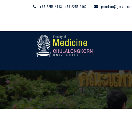
+66 2256 4183, +66 2256 4462
prmdcu@gmail.co