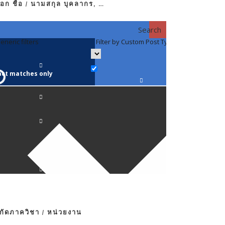
อก ชื่อ / นามสกุล บุคลากร, …
Search
eneric filters
Filter by Custom Post Type
Filter by 
act matches only
คณาจารย์ / 
ภาควิชากาย
ภาควิชากุม
ภาควิชาจักษ
ภาควิชาจิตเ
งกัดภาควิชา / หน่วยงาน