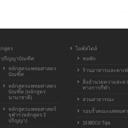
ักสูตร
ไลฟ์สไตล์
ปริญญาบัณฑิต
หอพัก
หลักสูตรแพทยศาสตร
ร้านอาหารและคาเฟ่
บัณฑิต
สิ่งอำนวยความสะด
หลักสูตรแพทยศาสตร
ทางการกีฬา
บัณฑิต (หลักสูตร
นานาชาติ)
สวนสาธารณะ
หลักสูตรแพทยศาสตร์
รอบรั้วคณะแพทยศา
จุฬาฯ (หลักสูตร 2
ปริญญา)
10 MDCU Tips