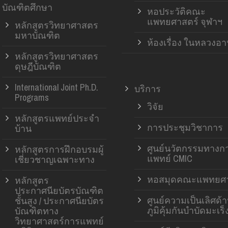
บัณฑิตศึกษา
หอประวัติคณะ
แพทยศาสตร์ จุฬาฯ
หลักสูตรวิทยาศาสตร
มหาบัณฑิต
ห้องเรื่อง ในหลวงอ
หลักสูตรวิทยาศาสตร
ดุษฎีบัณฑิต
International Joint Ph.D.
บริการ
Programs
วิจัย
หลักสูตรแพทย์ประจำ
การประชุมวิชาการ
บ้าน
ศูนย์นวัตกรรมทางก
หลักสูตรการฝึกอบรมผู้
แพทย์ CMIC
เชี่ยวชาญเฉพาะทาง
หอสมุดคณะแพทยศา
หลักสูตร
ประกาศนียบัตรบัณฑิต
ศูนย์ความเป็นเลิศด้
ชั้นสูง / ประกาศนียบัตร
ภูมิคุ้มกันบำบัดมะเร็
บัณฑิตทาง
วิทยาศาสตร์การแพทย์