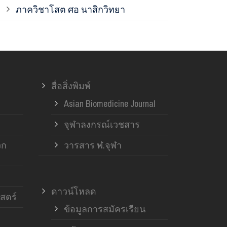
ภาควิชาโสต ศอ นาสิกวิทยา
ภาควิชาออร์โ
ภาควิชาอายุ
สื่อสิ่งพิมพ์
ฝ่ายวิจัย ค
Asian Biomedicine Journal
จุฬาลงกรณ์เวชสาร
วก
วารสาร ฬ.จุฬา
ดาวน์โหลด
สตร์
ข้อมูลการสมัครเรียน