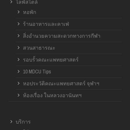
ไลฟ์สไตล์
หอพัก
ร้านอาหารและคาเฟ่
สิ่งอำนวยความสะดวกทางการกีฬา
สวนสาธารณะ
รอบรั้วคณะแพทยศาสตร์
10 MDCU Tips
หอประวัติคณะแพทยศาสตร์ จุฬาฯ
ห้องเรื่อง ในหลวงอานันทฯ
บริการ