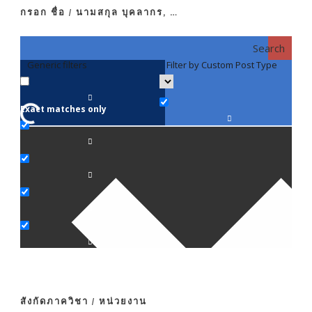
กรอก ชื่อ / นามสกุล บุคลากร, …
Search
Generic filters
Filter by Custom Post Type
F
Exact matches only
คณา
ภาค
ภาค
ภาค
ภาค
สังกัดภาควิชา / หน่วยงาน