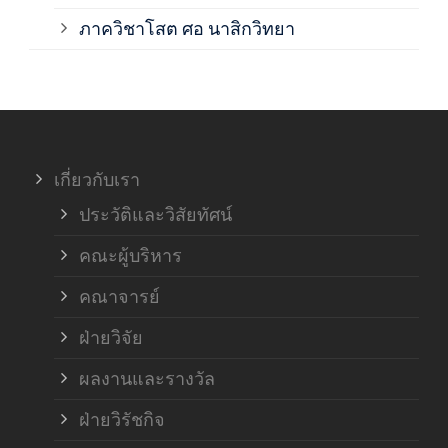
ภาค
ภาควิชาโสต ศอ นาสิกวิทยา
ภาค
ภาค
เกี่ยวกับเรา
ฝ่า
ประวัติและวิสัยทัศน์
คณะผู้บริหาร
คณาจารย์
ฝ่ายวิจัย
ผลงานและรางวัล
ฝ่ายวิรัชกิจ