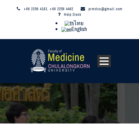
+66 2256 4183, +66 2256 4462
prmdcu@gmail.com
Help Desk
ไทย
English