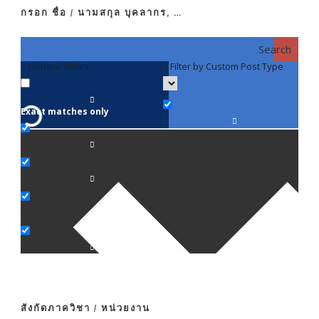
กรอก ชื่อ / นามสกุล บุคลากร, …
Search
Generic filters
Filter by Custom Post Type
F
Exact matches only
คณา
ภาค
ภาค
ภาค
ภาค
สังกัดภาควิชา / หน่วยงาน