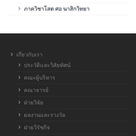
ภาค
ภาควิชาโสต ศอ นาสิกวิทยา
ภาค
ภาค
เกี่ยวกับเรา
ฝ่า
ประวัติและวิสัยทัศน์
คณะผู้บริหาร
คณาจารย์
ฝ่ายวิจัย
ผลงานและรางวัล
ฝ่ายวิรัชกิจ