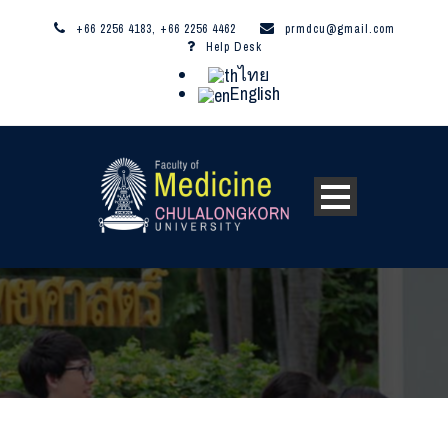
+66 2256 4183, +66 2256 4462
prmdcu@gmail.com
Help Desk
ไทย
English