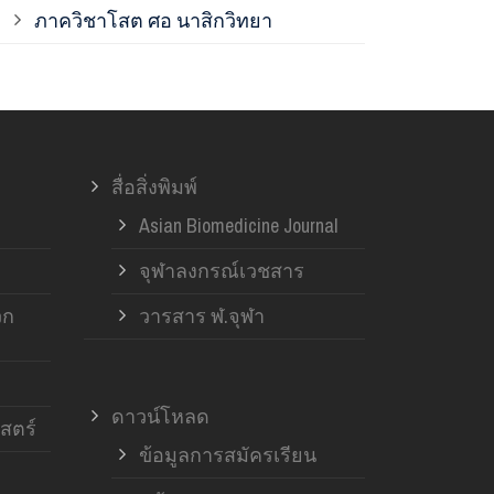
ภาควิชาโสต ศอ นาสิกวิทยา
ภาควิชาออร์โ
ภาควิชาอายุ
สื่อสิ่งพิมพ์
ฝ่ายวิจัย ค
Asian Biomedicine Journal
จุฬาลงกรณ์เวชสาร
วก
วารสาร ฬ.จุฬา
ดาวน์โหลด
สตร์
ข้อมูลการสมัครเรียน