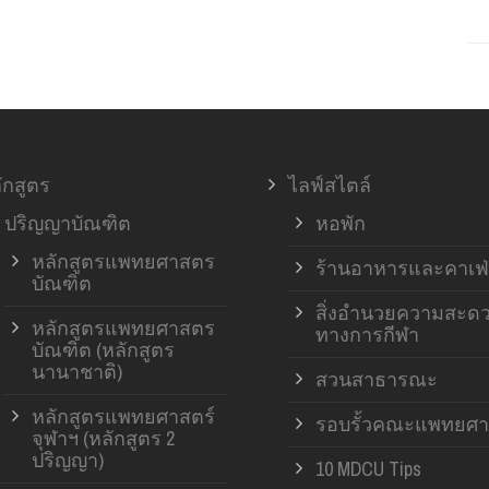
ักสูตร
ไลฟ์สไตล์
ปริญญาบัณฑิต
หอพัก
หลักสูตรแพทยศาสตร
ร้านอาหารและคาเฟ่
บัณฑิต
สิ่งอำนวยความสะด
หลักสูตรแพทยศาสตร
ทางการกีฬา
บัณฑิต (หลักสูตร
นานาชาติ)
สวนสาธารณะ
หลักสูตรแพทยศาสตร์
รอบรั้วคณะแพทยศา
จุฬาฯ (หลักสูตร 2
ปริญญา)
10 MDCU Tips