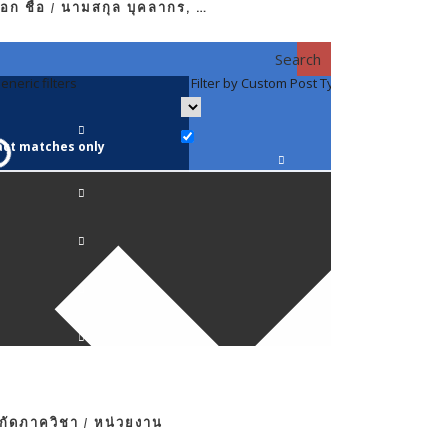
อก ชื่อ / นามสกุล บุคลากร, …
Search
eneric filters
Filter by Custom Post Type
Filter by 
act matches only
คณาจารย์ / 
ภาควิชากาย
ภาควิชากุม
ภาควิชาจักษ
ภาควิชาจิตเ
งกัดภาควิชา / หน่วยงาน