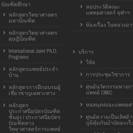
บัณฑิตศึกษา
หอประวัติคณะ
แพทยศาสตร์ จุฬาฯ
หลักสูตรวิทยาศาสตร
มหาบัณฑิต
ห้องเรื่อง ในหลวงอ
หลักสูตรวิทยาศาสตร
ดุษฎีบัณฑิต
International Joint Ph.D.
บริการ
Programs
วิจัย
หลักสูตรแพทย์ประจำ
การประชุมวิชาการ
บ้าน
ศูนย์นวัตกรรมทางก
หลักสูตรการฝึกอบรมผู้
แพทย์ CMIC
เชี่ยวชาญเฉพาะทาง
หอสมุดคณะแพทยศา
หลักสูตร
ประกาศนียบัตรบัณฑิต
ศูนย์ความเป็นเลิศด้
ชั้นสูง / ประกาศนียบัตร
ภูมิคุ้มกันบำบัดมะเร็
บัณฑิตทาง
วิทยาศาสตร์การแพทย์