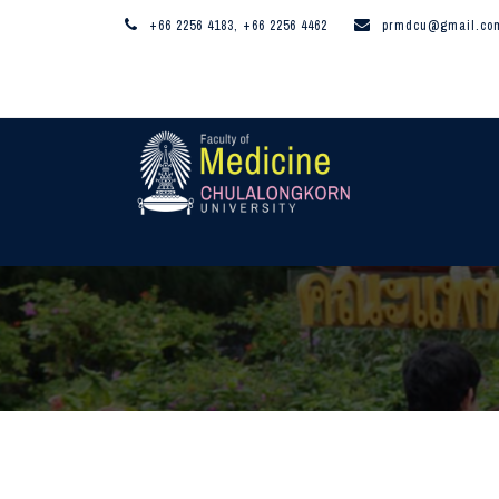
+66 2256 4183, +66 2256 4462
prmdcu@gmail.co