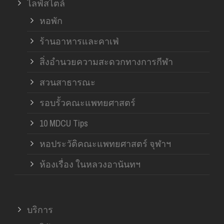
ไลฟ์สไตล์
หอพัก
ร้านอาหารและคาเฟ่
สิ่งอำนวยความสะดวกทางการกีฬา
สวนสาธารณะ
รอบรั้วคณะแพทยศาสตร์
10 MDCU Tips
หอประวัติคณะแพทยศาสตร์ จุฬาฯ
ห้องเรื่อง ในหลวงอานันทฯ
บริการ