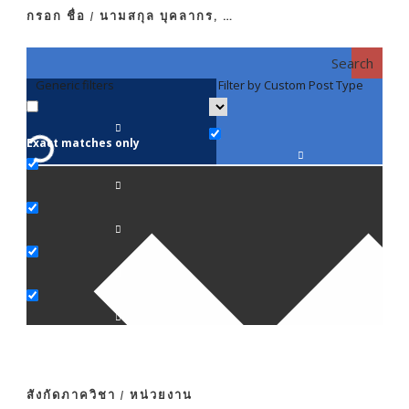
กรอก ชื่อ / นามสกุล บุคลากร, …
Search
Generic filters
Filter by Custom Post Type
F
Exact matches only
คณา
ภาค
ภาค
ภาค
ภาค
สังกัดภาควิชา / หน่วยงาน