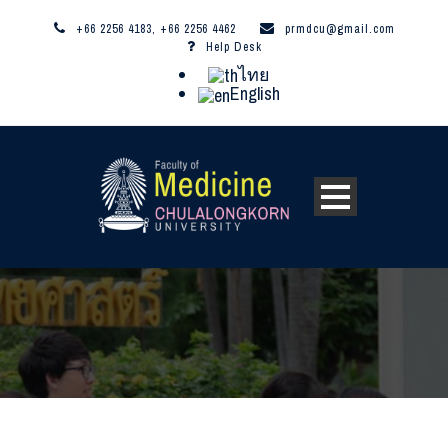
+66 2256 4183, +66 2256 4462
prmdcu@gmail.com
Help Desk
ไทย
English