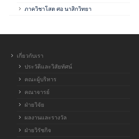
ภาค
ภาควิชาโสต ศอ นาสิกวิทยา
ภาค
ภาค
เกี่ยวกับเรา
ฝ่า
ประวัติและวิสัยทัศน์
คณะผู้บริหาร
คณาจารย์
ฝ่ายวิจัย
ผลงานและรางวัล
ฝ่ายวิรัชกิจ