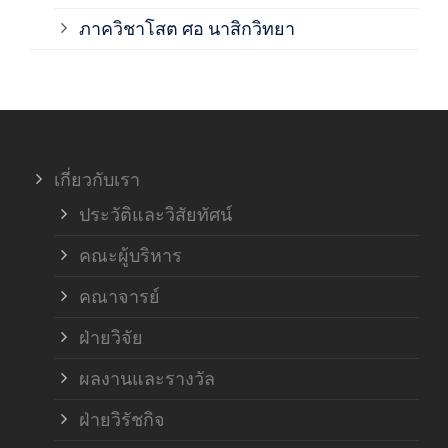
ภาค
ภาควิชาโสต ศอ นาสิกวิทยา
ภาค
ภาค
เกี่ยวกับเรา
ฝ่า
ประวัติและวิสัยทัศน์
คณะผู้บริหาร
คณาจารย์
ฝ่ายวิจัย
ผลงานและรางวัล
ฝ่ายวิรัชกิจ