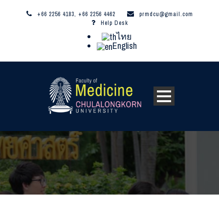
+66 2256 4183, +66 2256 4462
prmdcu@gmail.com
Help Desk
ไทย
English