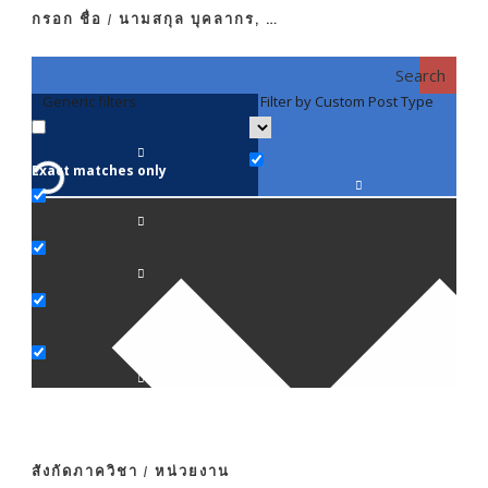
กรอก ชื่อ / นามสกุล บุคลากร, …
Search
Generic filters
Filter by Custom Post Type
F
Exact matches only
คณา
ภาค
ภาค
ภาค
ภาค
สังกัดภาควิชา / หน่วยงาน