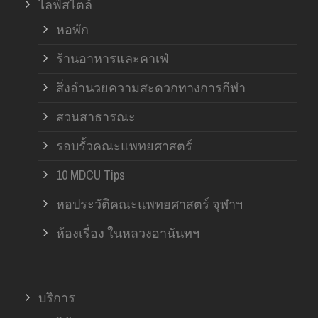
ไลฟ์สไตล์
หอพัก
ร้านอาหารและคาเฟ่
สิ่งอำนวยความสะดวกทางการกีฬา
สวนสาธารณะ
รอบรั้วคณะแพทยศาสตร์
10 MDCU Tips
หอประวัติคณะแพทยศาสตร์ จุฬาฯ
ห้องเรื่อง ในหลวงอานันทฯ
บริการ