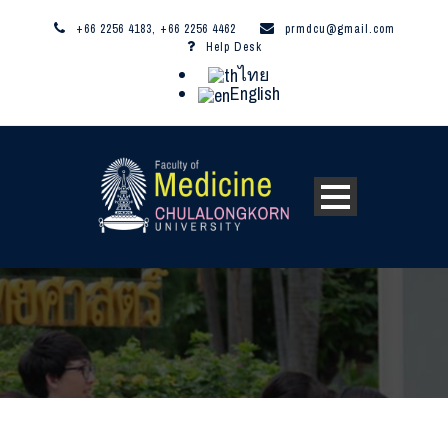
+66 2256 4183, +66 2256 4462
prmdcu@gmail.com
Help Desk
ไทย
English