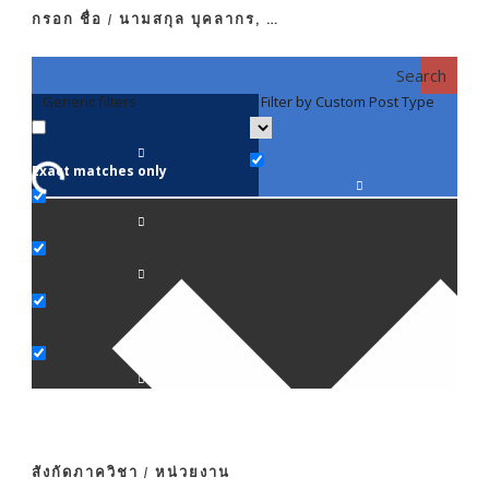
กรอก ชื่อ / นามสกุล บุคลากร, …
Search
Generic filters
Filter by Custom Post Type
F
Exact matches only
คณา
ภาค
ภาค
ภาค
ภาค
สังกัดภาควิชา / หน่วยงาน