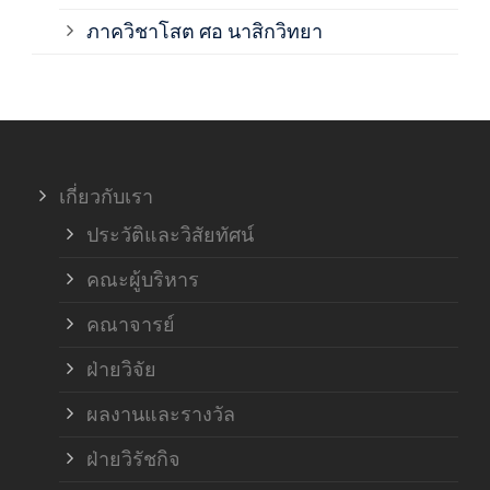
ภาค
ภาควิชาโสต ศอ นาสิกวิทยา
ภาค
ภาค
เกี่ยวกับเรา
ฝ่า
ประวัติและวิสัยทัศน์
คณะผู้บริหาร
คณาจารย์
ฝ่ายวิจัย
ผลงานและรางวัล
ฝ่ายวิรัชกิจ