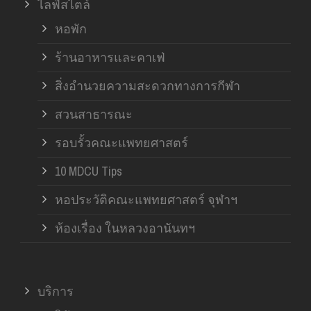
ไลฟ์สไตล์
หอพัก
ร้านอาหารและคาเฟ่
สิ่งอำนวยความสะดวกทางการกีฬา
สวนสาธารณะ
รอบรั้วคณะแพทยศาสตร์
10 MDCU Tips
หอประวัติคณะแพทยศาสตร์ จุฬาฯ
ห้องเรื่อง ในหลวงอานันทฯ
บริการ