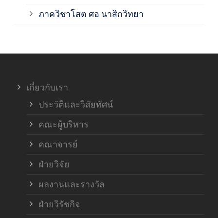
ภาค
ภาควิชาโสต ศอ นาสิกวิทยา
ภาค
ภาค
เกี่ยวกับเรา
ฝ่า
ประวัติและวิสัยทัศน์
คณะผู้บริหาร
คณาจารย์
ฝ่ายวิจัย
ผลงานและรางวัล
ฝ่ายวิรัชกิจ