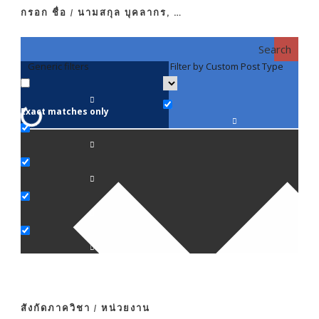
กรอก ชื่อ / นามสกุล บุคลากร, …
Search
Generic filters
Filter by Custom Post Type
F
Exact matches only
คณา
ภาค
ภาค
ภาค
ภาค
สังกัดภาควิชา / หน่วยงาน