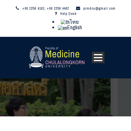
+66 2256 4183, +66 2256 4462
prmdcu@gmail.com
Help Desk
ไทย
English