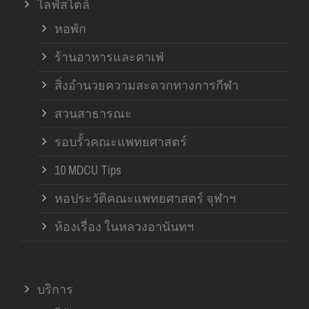
ไลฟ์สไตล์
หอพัก
ร้านอาหารและคาเฟ่
สิ่งอำนวยความสะดวกทางการกีฬา
สวนสาธารณะ
รอบรั้วคณะแพทยศาสตร์
10 MDCU Tips
หอประวัติคณะแพทยศาสตร์ จุฬาฯ
ห้องเรื่อง ในหลวงอานันทฯ
บริการ