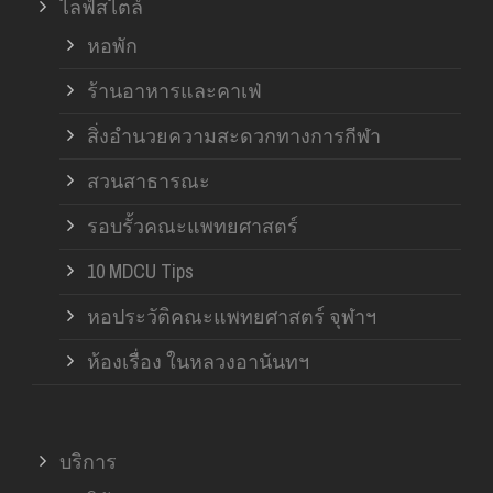
ไลฟ์สไตล์
หอพัก
ร้านอาหารและคาเฟ่
สิ่งอำนวยความสะดวกทางการกีฬา
สวนสาธารณะ
รอบรั้วคณะแพทยศาสตร์
10 MDCU Tips
หอประวัติคณะแพทยศาสตร์ จุฬาฯ
ห้องเรื่อง ในหลวงอานันทฯ
บริการ