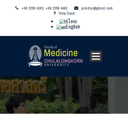
+66 2256 4183, +66 2256 4462
prmdcu@gmail.com
Help Desk
ไทย
English