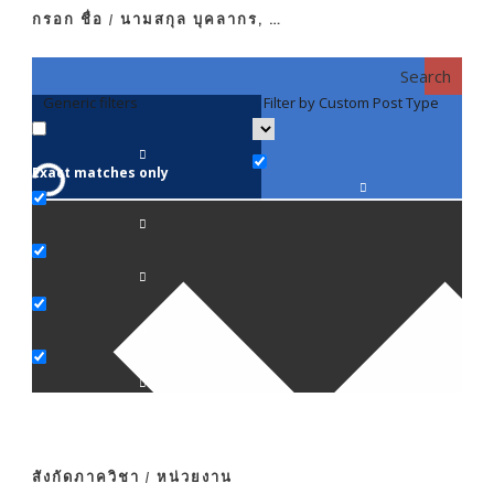
กรอก ชื่อ / นามสกุล บุคลากร, …
Search
Generic filters
Filter by Custom Post Type
F
Exact matches only
คณา
ภาค
ภาค
ภาค
ภาค
สังกัดภาควิชา / หน่วยงาน