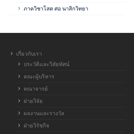
ภาค
ภาควิชาโสต ศอ นาสิกวิทยา
ภาค
ภาค
เกี่ยวกับเรา
ฝ่า
ประวัติและวิสัยทัศน์
คณะผู้บริหาร
คณาจารย์
ฝ่ายวิจัย
ผลงานและรางวัล
ฝ่ายวิรัชกิจ