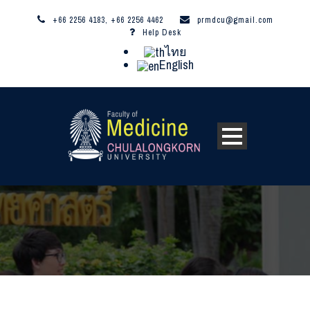
+66 2256 4183, +66 2256 4462
prmdcu@gmail.com
Help Desk
ไทย
English