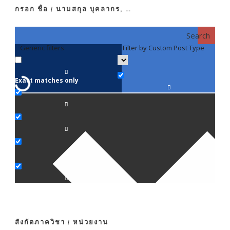
กรอก ชื่อ / นามสกุล บุคลากร, …
Search
Generic filters
Filter by Custom Post Type
F
Exact matches only
คณา
ภาค
ภาค
ภาค
ภาค
สังกัดภาควิชา / หน่วยงาน