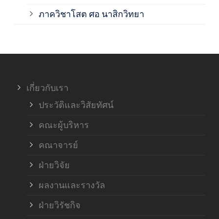
ภาค
ภาควิชาโสต ศอ นาสิกวิทยา
ภาค
ภาค
เกี่ยวกับเรา
ฝ่า
ประวัติและวิสัยทัศน์
คณะผู้บริหาร
คณาจารย์
ฝ่ายวิจัย
ผลงานและรางวัล
ฝ่ายวิรัชกิจ