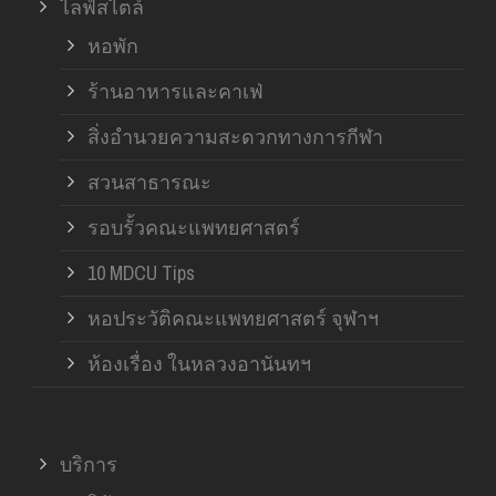
ไลฟ์สไตล์
หอพัก
ร้านอาหารและคาเฟ่
สิ่งอำนวยความสะดวกทางการกีฬา
สวนสาธารณะ
รอบรั้วคณะแพทยศาสตร์
10 MDCU Tips
หอประวัติคณะแพทยศาสตร์ จุฬาฯ
ห้องเรื่อง ในหลวงอานันทฯ
บริการ