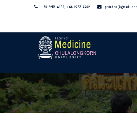
+66 2256 4183, +66 2256 4462
prmdcu@gmail.co