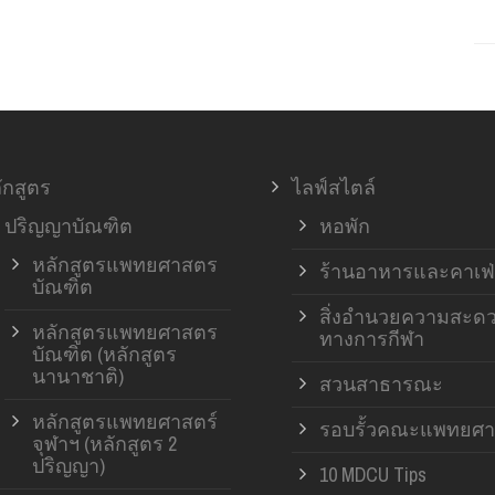
ักสูตร
ไลฟ์สไตล์
ปริญญาบัณฑิต
หอพัก
หลักสูตรแพทยศาสตร
ร้านอาหารและคาเฟ่
บัณฑิต
สิ่งอำนวยความสะด
หลักสูตรแพทยศาสตร
ทางการกีฬา
บัณฑิต (หลักสูตร
นานาชาติ)
สวนสาธารณะ
หลักสูตรแพทยศาสตร์
รอบรั้วคณะแพทยศา
จุฬาฯ (หลักสูตร 2
ปริญญา)
10 MDCU Tips