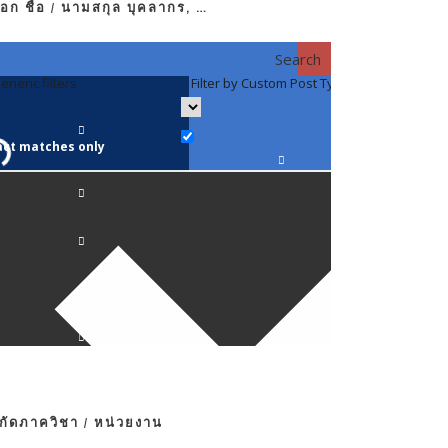
อก ชื่อ / นามสกุล บุคลากร, …
Search
eneric filters
Filter by Custom Post Type
Filter by 
act matches only
คณาจารย์ / 
ภาควิชากาย
ภาควิชากุม
ภาควิชาจักษ
ภาควิชาจิตเ
งกัดภาควิชา / หน่วยงาน