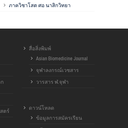
ภาควิชาโสต ศอ นาสิกวิทยา
ภาควิชาออร์โ
ภาควิชาอายุ
สื่อสิ่งพิมพ์
ฝ่ายวิจัย ค
Asian Biomedicine Journal
จุฬาลงกรณ์เวชสาร
วก
วารสาร ฬ.จุฬา
ดาวน์โหลด
สตร์
ข้อมูลการสมัครเรียน