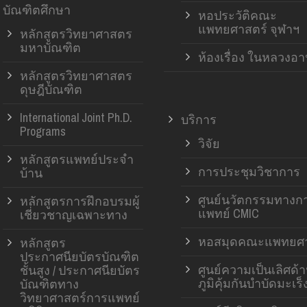
บัณฑิตศึกษา
หอประวัติคณะ
แพทยศาสตร์ จุฬาฯ
หลักสูตรวิทยาศาสตร
มหาบัณฑิต
ห้องเรื่อง ในหลวงอ
หลักสูตรวิทยาศาสตร
ดุษฎีบัณฑิต
International Joint Ph.D.
บริการ
Programs
วิจัย
หลักสูตรแพทย์ประจำ
การประชุมวิชาการ
บ้าน
ศูนย์นวัตกรรมทางก
หลักสูตรการฝึกอบรมผู้
แพทย์ CMIC
เชี่ยวชาญเฉพาะทาง
หอสมุดคณะแพทยศา
หลักสูตร
ประกาศนียบัตรบัณฑิต
ศูนย์ความเป็นเลิศด้
ชั้นสูง / ประกาศนียบัตร
ภูมิคุ้มกันบำบัดมะเร็
บัณฑิตทาง
วิทยาศาสตร์การแพทย์