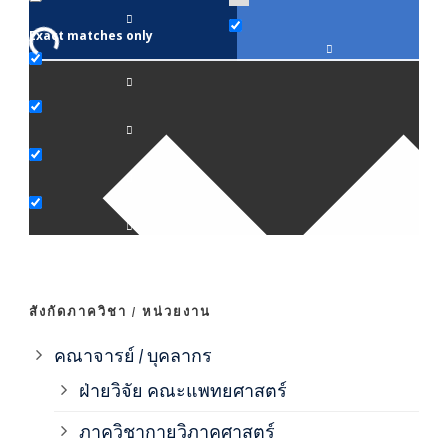
Exact matches only
คณา
ภาค
ภาค
ภาค
ภาค
สังกัดภาควิชา / หน่วยงาน
ภาค
คณาจารย์ / บุคลากร
ฝ่ายวิจัย คณะแพทยศาสตร์
ภาค
ภาควิชากายวิภาคศาสตร์