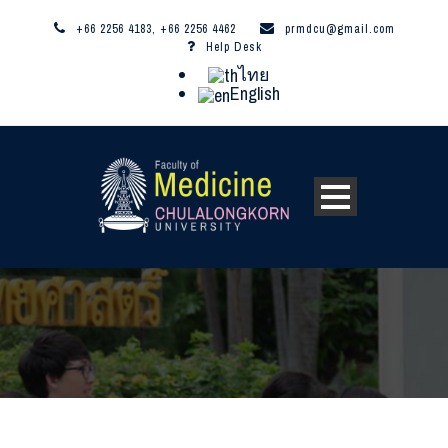
+66 2256 4183, +66 2256 4462
prmdcu@gmail.com
Help Desk
ไทย
English