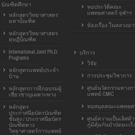
บัณฑิตศึกษา
หอประวัติคณะ
แพทยศาสตร์ จุฬาฯ
หลักสูตรวิทยาศาสตร
มหาบัณฑิต
ห้องเรื่อง ในหลวงอ
หลักสูตรวิทยาศาสตร
ดุษฎีบัณฑิต
International Joint Ph.D.
บริการ
Programs
วิจัย
หลักสูตรแพทย์ประจำ
การประชุมวิชาการ
บ้าน
ศูนย์นวัตกรรมทางก
หลักสูตรการฝึกอบรมผู้
แพทย์ CMIC
เชี่ยวชาญเฉพาะทาง
หอสมุดคณะแพทยศา
หลักสูตร
ประกาศนียบัตรบัณฑิต
ศูนย์ความเป็นเลิศด้
ชั้นสูง / ประกาศนียบัตร
ภูมิคุ้มกันบำบัดมะเร็
บัณฑิตทาง
วิทยาศาสตร์การแพทย์