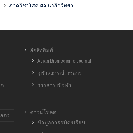
ภาควิชาโสต ศอ นาสิกวิทยา
ภาควิชาออร์โ
ภาควิชาอายุ
สื่อสิ่งพิมพ์
ฝ่ายวิจัย ค
Asian Biomedicine Journal
จุฬาลงกรณ์เวชสาร
วก
วารสาร ฬ.จุฬา
ดาวน์โหลด
สตร์
ข้อมูลการสมัครเรียน