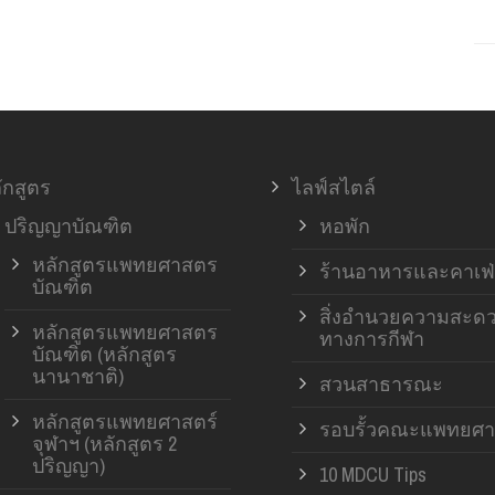
ักสูตร
ไลฟ์สไตล์
ปริญญาบัณฑิต
หอพัก
หลักสูตรแพทยศาสตร
ร้านอาหารและคาเฟ่
บัณฑิต
สิ่งอำนวยความสะด
หลักสูตรแพทยศาสตร
ทางการกีฬา
บัณฑิต (หลักสูตร
นานาชาติ)
สวนสาธารณะ
หลักสูตรแพทยศาสตร์
รอบรั้วคณะแพทยศา
จุฬาฯ (หลักสูตร 2
ปริญญา)
10 MDCU Tips