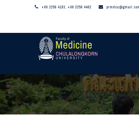
+66 2256 4183, +66 2256 4462
prmdcu@gmail.co