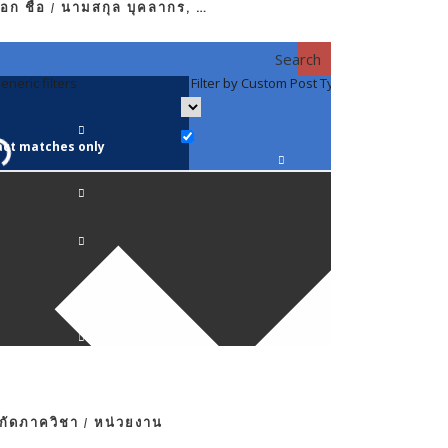
อก ชื่อ / นามสกุล บุคลากร, …
Search
eneric filters
Filter by Custom Post Type
Filter by 
act matches only
คณาจารย์ / 
ภาควิชากาย
ภาควิชากุม
ภาควิชาจักษ
ภาควิชาจิตเ
งกัดภาควิชา / หน่วยงาน