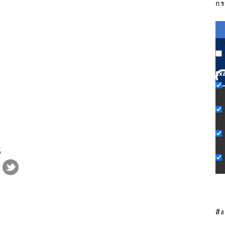
กร
G
Ex
5
สั