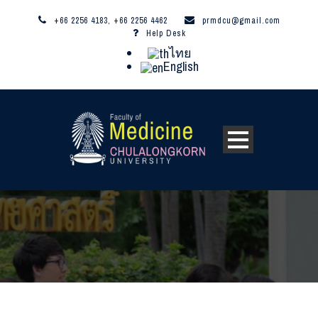
+66 2256 4183, +66 2256 4462
prmdcu@gmail.com
Help Desk
ไทย
English