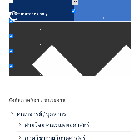
Exact matches only
คณา
ภาค
ภาค
ภาค
ภาค
สังกัดภาควิชา / หน่วยงาน
ภาค
คณาจารย์ / บุคลากร
ฝ่ายวิจัย คณะแพทยศาสตร์
ภาค
ภาควิชากายวิภาคศาสตร์