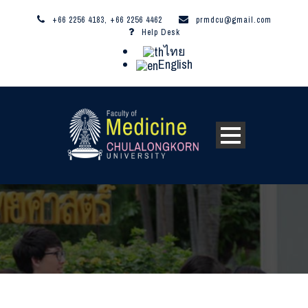
+66 2256 4183, +66 2256 4462
prmdcu@gmail.com
Help Desk
ไทย
English