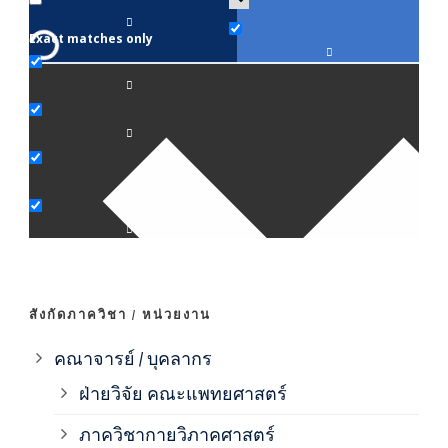
Exact matches only
คณา
ภาค
ภาค
ภาค
ภาค
สังกัดภาควิชา / หน่วยงาน
ภาค
คณาจารย์ / บุคลากร
ฝ่ายวิจัย คณะแพทยศาสตร์
ภาค
ภาควิชากายวิภาคศาสตร์