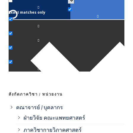
Exact matches only
คณา
ภาค
ภาค
ภาค
ภาค
สังกัดภาควิชา / หน่วยงาน
ภาค
คณาจารย์ / บุคลากร
ฝ่ายวิจัย คณะแพทยศาสตร์
ภาค
ภาควิชากายวิภาคศาสตร์