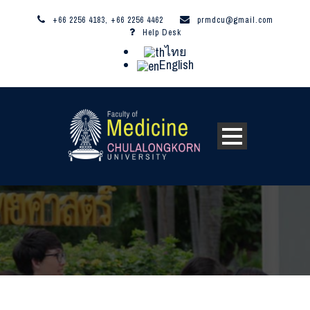
+66 2256 4183, +66 2256 4462
prmdcu@gmail.com
Help Desk
ไทย
English