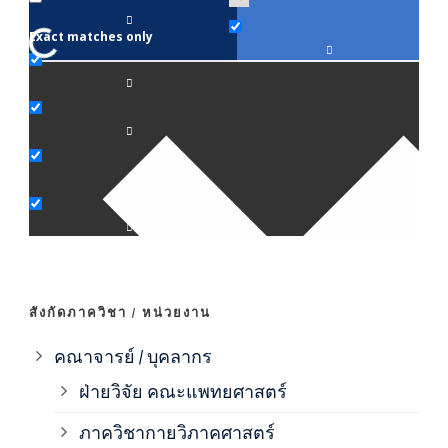
Exact matches only
คณา
ภาค
ภาค
ภาค
ภาค
สังกัดภาควิชา / หน่วยงาน
ภาค
คณาจารย์ / บุคลากร
ฝ่ายวิจัย คณะแพทยศาสตร์
ภาค
ภาควิชากายวิภาคศาสตร์