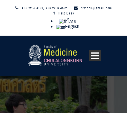
+66 2256 4183, +66 2256 4462
prmdcu@gmail.com
Help Desk
ไทย
English