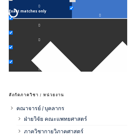
Exact matches only
คณา
ภาค
ภาค
ภาค
ภาค
สังกัดภาควิชา / หน่วยงาน
ภาค
คณาจารย์ / บุคลากร
ฝ่ายวิจัย คณะแพทยศาสตร์
ภาค
ภาควิชากายวิภาคศาสตร์