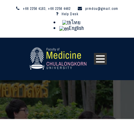
+66 2256 4183, +66 2256 4462
prmdcu@gmail.com
Help Desk
ไทย
English