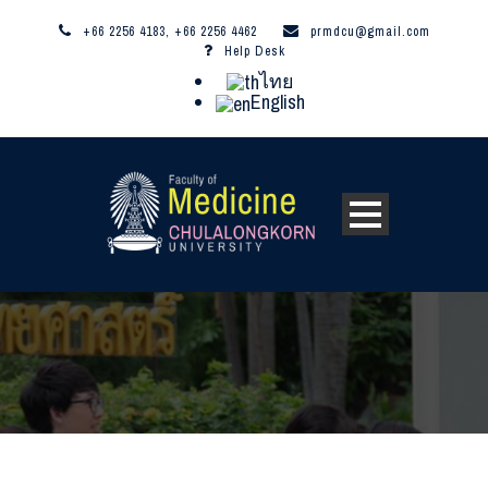
+66 2256 4183, +66 2256 4462
prmdcu@gmail.com
Help Desk
ไทย
English