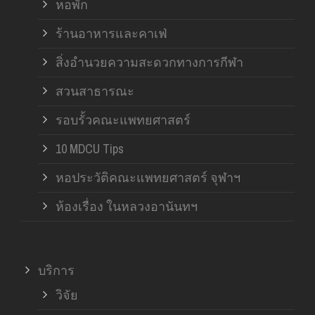
หอพัก
ร้านอาหารและคาเฟ่
สิ่งอำนวยความสะดวกทางการกีฬา
สวนสาธารณะ
รอบรั้วคณะแพทยศาสตร์
10 MDCU Tips
หอประวัติคณะแพทยศาสตร์ จุฬาฯ
ห้องเรื่อง ในหลวงอานันทฯ
บริการ
วิจัย