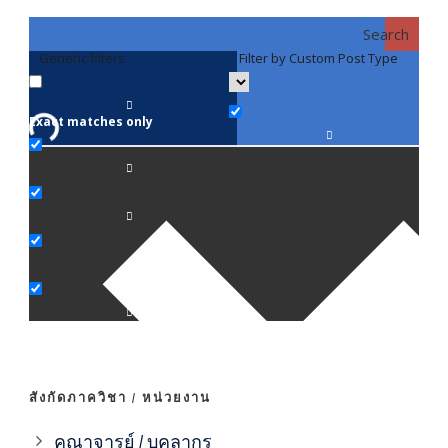
Search
Generic filters
Filter by Custom Post Type
F
Exact matches only
คณา
ภาค
ภาค
ภาค
ภาค
สังกัดภาควิชา / หน่วยงาน
ภาค
คณาจารย์ / บุคลากร