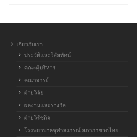
ภาค
ภาค
เกี่ยวกับเรา
ฝ่า
ประวัติและวิสัยทัศน์
คณะผู้บริหาร
คณาจารย์
ฝ่ายวิจัย
ผลงานและรางวัล
ฝ่ายวิรัชกิจ
โรงพยาบาลจุฬาลงกรณ์ สภากาชาดไทย