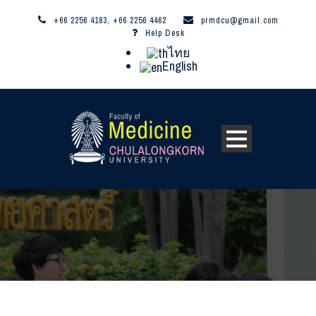
+66 2256 4183, +66 2256 4462
prmdcu@gmail.com
Help Desk
ไทย
English