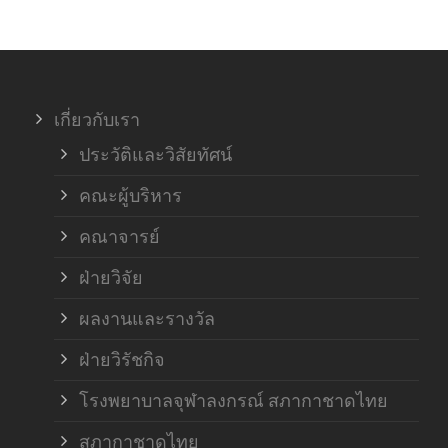
ภาค
ภาค
เกี่ยวกับเรา
ฝ่า
ประวัติและวิสัยทัศน์
คณะผู้บริหาร
คณาจารย์
ฝ่ายวิจัย
ผลงานและรางวัล
ฝ่ายวิรัชกิจ
โรงพยาบาลจุฬาลงกรณ์ สภากาชาดไทย
สภากาชาดไทย