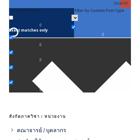
Search
Generic filters
Filter by Custom Post Type
F
Exact matches only
คณา
ภาค
ภาค
ภาค
ภาค
สังกัดภาควิชา / หน่วยงาน
ภาค
คณาจารย์ / บุคลากร