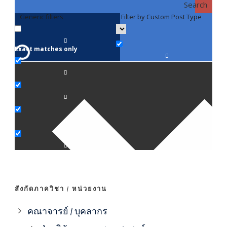
Search
Generic filters
Filter by Custom Post Type
F
Exact matches only
คณา
ภาค
ภาค
ภาค
ภาค
สังกัดภาควิชา / หน่วยงาน
ภาค
คณาจารย์ / บุคลากร