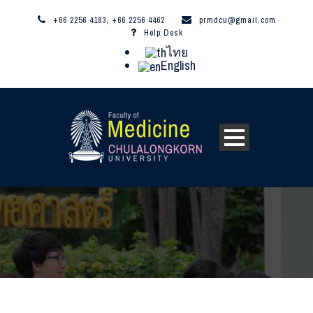
+66 2256 4183, +66 2256 4462
prmdcu@gmail.com
Help Desk
ไทย
English