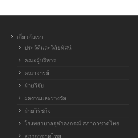
ภาค
ภาค
เกี่ยวกับเรา
ฝ่า
ประวัติและวิสัยทัศน์
คณะผู้บริหาร
คณาจารย์
ฝ่ายวิจัย
ผลงานและรางวัล
ฝ่ายวิรัชกิจ
โรงพยาบาลจุฬาลงกรณ์ สภากาชาดไทย
สภากาชาดไทย