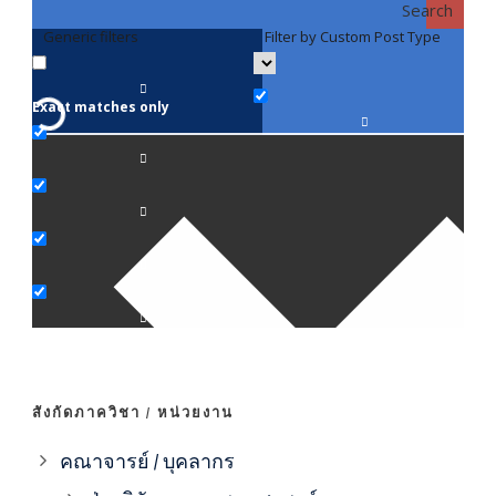
Search
Generic filters
Filter by Custom Post Type
F
Exact matches only
คณา
ภาค
ภาค
ภาค
ภาค
สังกัดภาควิชา / หน่วยงาน
ภาค
คณาจารย์ / บุคลากร