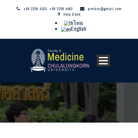
+66 2256 4183, +66 2256 4462
prmdcu@gmail.com
Help Desk
ไทย
English