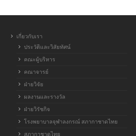
ภาค
ภาค
เกี่ยวกับเรา
ฝ่า
ประวัติและวิสัยทัศน์
คณะผู้บริหาร
คณาจารย์
ฝ่ายวิจัย
ผลงานและรางวัล
ฝ่ายวิรัชกิจ
โรงพยาบาลจุฬาลงกรณ์ สภากาชาดไทย
สภากาชาดไทย