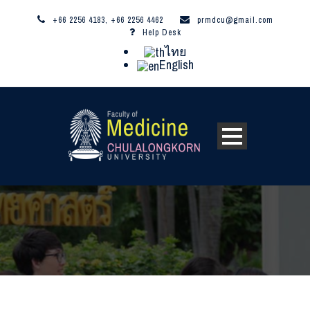
+66 2256 4183, +66 2256 4462
prmdcu@gmail.com
Help Desk
ไทย
English