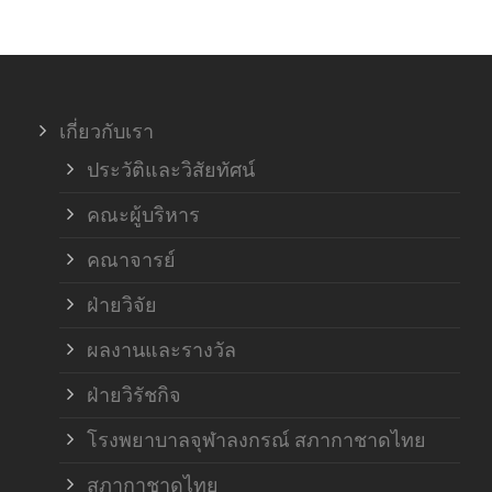
ภาค
ภาค
เกี่ยวกับเรา
ฝ่า
ประวัติและวิสัยทัศน์
คณะผู้บริหาร
คณาจารย์
ฝ่ายวิจัย
ผลงานและรางวัล
ฝ่ายวิรัชกิจ
โรงพยาบาลจุฬาลงกรณ์ สภากาชาดไทย
สภากาชาดไทย