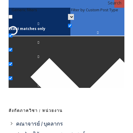
Search
Generic filters
Filter by Custom Post Type
F
Exact matches only
คณา
ภาค
ภาค
ภาค
ภาค
สังกัดภาควิชา / หน่วยงาน
ภาค
คณาจารย์ / บุคลากร