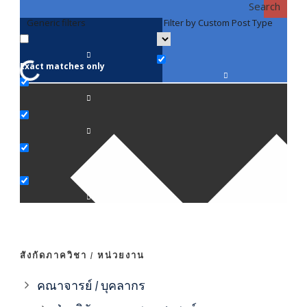
Search
Generic filters
Filter by Custom Post Type
F
Exact matches only
คณา
ภาค
ภาค
ภาค
ภาค
สังกัดภาควิชา / หน่วยงาน
ภาค
คณาจารย์ / บุคลากร