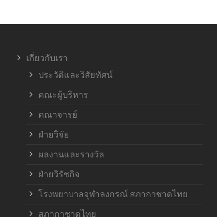
ภาค
ภาค
เกี่ยวกับเรา
ฝ่า
ประวัติและวิสัยทัศน์
คณะผู้บริหาร
คณาจารย์
ฝ่ายวิจัย
ผลงานและรางวัล
ฝ่ายวิรัชกิจ
โรงพยาบาลจุฬาลงกรณ์ สภากาชาดไทย
สภากาชาดไทย