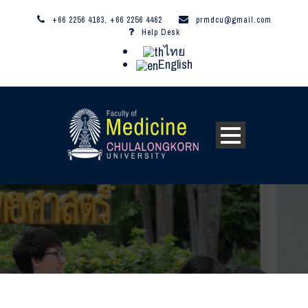
+66 2256 4183, +66 2256 4462
prmdcu@gmail.com
Help Desk
ไทย
English