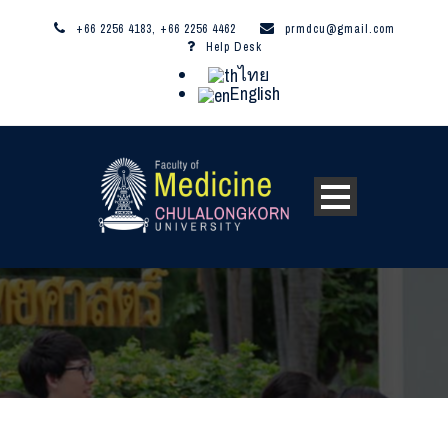
+66 2256 4183, +66 2256 4462
prmdcu@gmail.com
Help Desk
ไทย
English