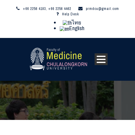
+66 2256 4183, +66 2256 4462
prmdcu@gmail.com
Help Desk
ไทย
English