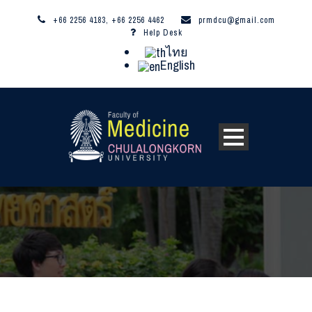
+66 2256 4183, +66 2256 4462
prmdcu@gmail.com
Help Desk
ไทย
English