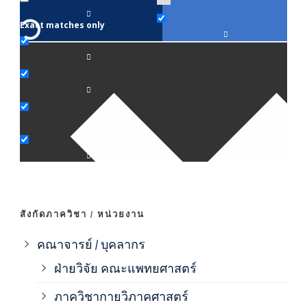
Exact matches only
คณา
ภาค
ภาค
ภาค
ภาค
สังกัดภาควิชา / หน่วยงาน
ภาค
คณาจารย์ / บุคลากร
ฝ่ายวิจัย คณะแพทยศาสตร์
ภาค
ภาควิชากายวิภาคศาสตร์