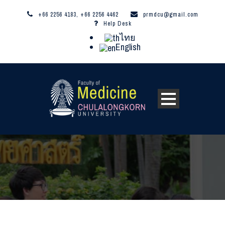
+66 2256 4183, +66 2256 4462
prmdcu@gmail.com
Help Desk
ไทย
English