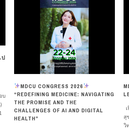
ไป
MDCU CONGRESS 2026
M
“REDEFINING MEDICINE: NAVIGATING
L
มอบ
THE PROMISE AND THE
)
เป
CHALLENGES OF AI AND DIGITAL
1
สุ
HEALTH”
ว