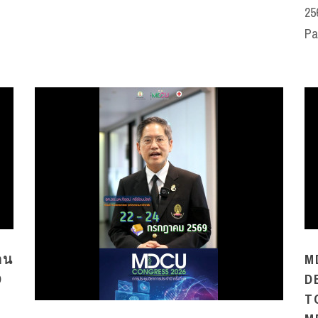
25
Pat
่อน
M
D
D
T