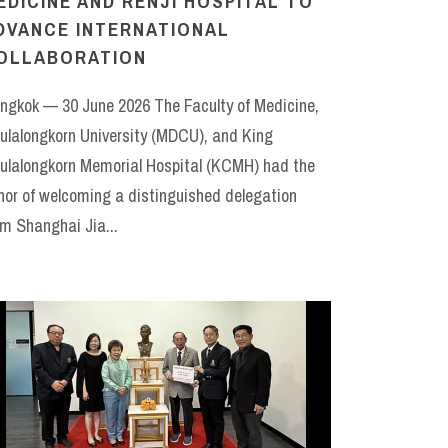
EDICINE AND RENJI HOSPITAL TO
DVANCE INTERNATIONAL
OLLABORATION
ngkok — 30 June 2026 The Faculty of Medicine,
ulalongkorn University (MDCU), and King
ulalongkorn Memorial Hospital (KCMH) had the
nor of welcoming a distinguished delegation
om Shanghai Jia...