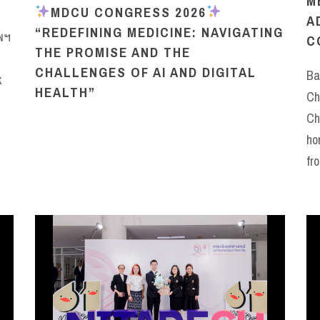
M
MDCU CONGRESS 2026
A
“REDEFINING MEDICINE: NAVIGATING
พฯ
C
THE PROMISE AND THE
CHALLENGES OF AI AND DIGITAL
Ba
k
HEALTH”
Ch
Ch
ho
fr