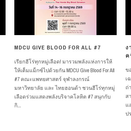
MDCU GIVE BLOOD FOR ALL #7
ง
คร
เรียกฮีโร่ทุกหมู่เลือด! มารวมพลังแห่งการให้
ขอ
ให้เต็มแม็กซ์ไปด้วยกัน MDCU Give Blood For All
เ
#7 คณะแพทยศาสตร์ จุฬาลงกรณ์
ถ่
มหาวิทยาลัย และ ไทยฮอนด้า ชวนฮีโร่ทุกหมู่
สา
เลือดร่วมแสดงพลังบริจาคโลหิต #7 สนุกกับ
แล
กิ...
ปร