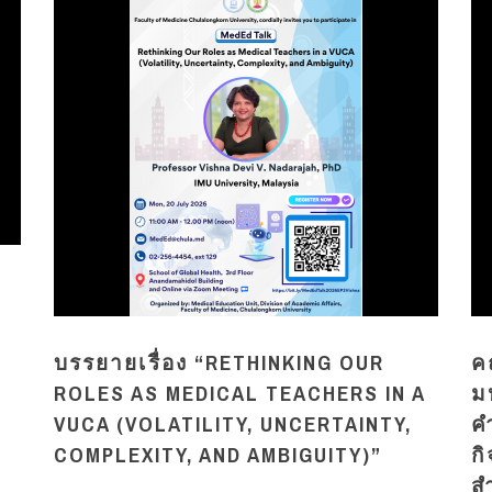
บรรยายเรื่อง “RETHINKING OUR
ค
ROLES AS MEDICAL TEACHERS IN A
ม
VUCA (VOLATILITY, UNCERTAINTY,
ค
COMPLEXITY, AND AMBIGUITY)”
กิ
ส