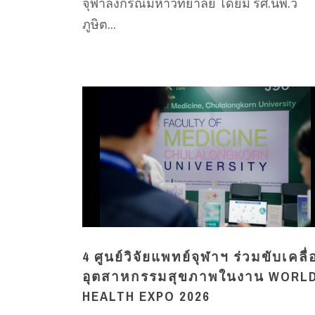
จุฬาลงกรณ์มหาวิทยาลัย โดยมี รศ.นพ.วิ
ภูษิต...
4 ศูนย์วิจัยแพทย์จุฬาฯ ร่วมขับเคลื
อุตสาหกรรมสุขภาพในงาน WORL
HEALTH EXPO 2026