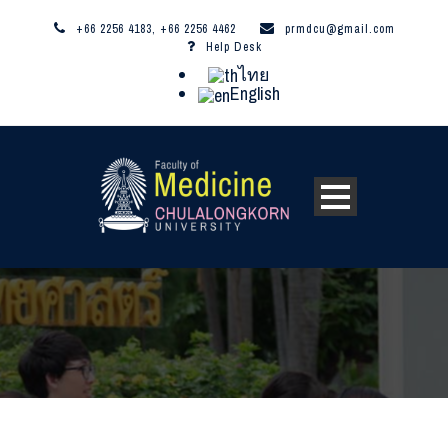
+66 2256 4183, +66 2256 4462
prmdcu@gmail.com
Help Desk
ไทย
English