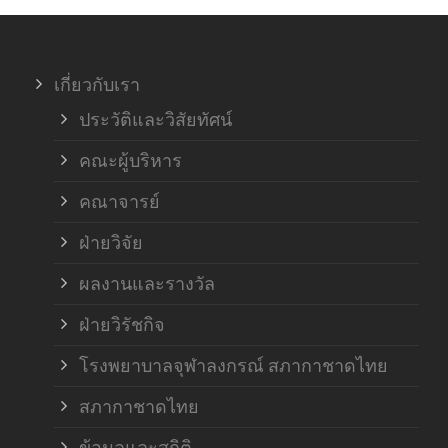
ภาค
เกี่ยวกับเรา
ฝ่า
ประวัติและวิสัยทัศน์
คณะผู้บริหาร
คณาจารย์
ฝ่ายวิจัย
ผลงานและรางวัล
ฝ่ายวิรัชกิจ
โรงพยาบาลจุฬาลงกรณ์ สภากาชาดไทย
สภากาชาดไทย
ข้อมูลและสถิติ