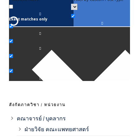
Exact matches only
คณา
ภาค
ภาค
ภาค
ภาค
สังกัดภาควิชา / หน่วยงาน
ภาค
คณาจารย์ / บุคลากร
ฝ่ายวิจัย คณะแพทยศาสตร์
ภาค